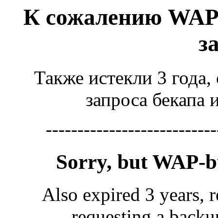
К сожалению WAP
з
Также истекли 3 года,
запроса бекапа 
---------------------------
Sorry, but WAP-
Also expired 3 years, r
requesting a backu